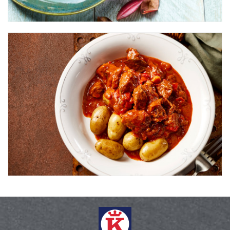
Staart
Pianostuk
Klaprib
Ribeye
Ribeye
Rosbief
Spierstuk
Rosbief
Dunne Lende
Rosbief
Bil
Rundergehakt
Hals
Runderriblap
Dikke Rib
Runderrollade
Ribeye
Schenkel
Schenkel