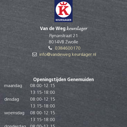
Wang
Kop
Zijlende
Bil
Van de Weg
keurslager
Pijmanstraat 21
8014VB Zwolle
0384600170
info@vandeweg.keurslager.nl
Openingstijden Genemuiden
maandag
08:00
-
12:15
13:15
-
18:00
dinsdag
08:00
-
12:15
13:15
-
18:00
woensdag
08:00
-
12:15
13:15
-
18:00
donderdag
08:00
-
12:15