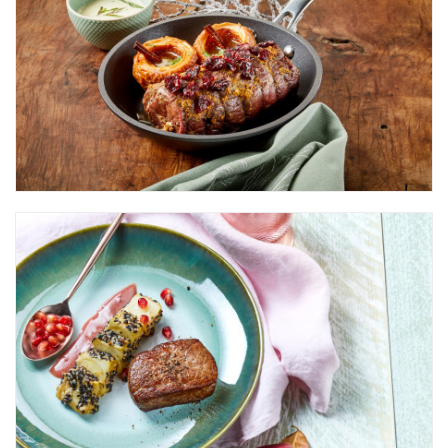
Hacheevlees
Onderrib
Hamburger
Schouder
Klapstuk
Klaprib
Koetsierstuk
Dunne Lende
Kogelbiefstuk
Bil
Kogelbiefstuk
Spierstuk
Magere runderlap
Schouder
Mergpijp
Schenkel
Ossenhaas
Ossenhaas
Ossenstaart