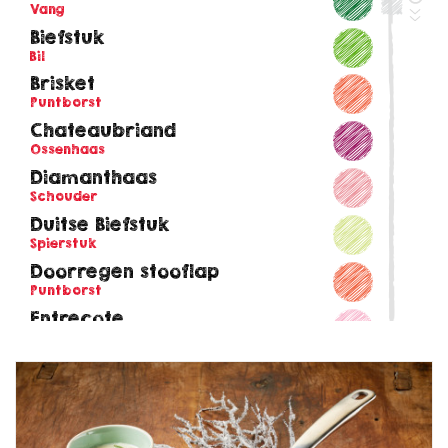
Vang
Biefstuk
Bil
Brisket
Puntborst
Chateaubriand
Ossenhaas
Diamanthaas
Schouder
Duitse Biefstuk
Spierstuk
Doorregen stooflap
Puntborst
Entrecote
Ribeye
Hacheevlees
Vang
Hacheevlees
Hals