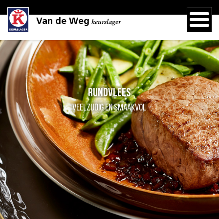
Van de Weg
keurslager
Rundvlees
Veelzijdig en smaakvol