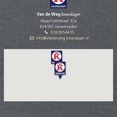
Soepvlees
Schenkel
Shortrib
Van de Weg
keurslager
Klaprib
Klaas Fuitestraat 32a
Stooflap
8281BZ Genemuiden
Hals
0383854435
Stooflap
info@vandeweg.keurslager.nl
Onderrib
Sukadelap
Schouder
Tartaar
Schouder
Tomahawk
Ribeye
Tong
Kop
Tournedos
Ossenhaas
Vinkenlap
Vang