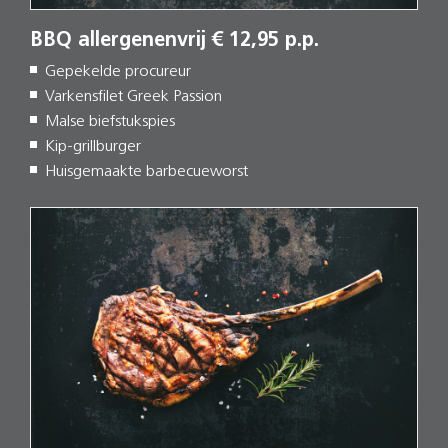
BBQ allergenenvrij € 12,95 p.p.
Gepekelde procureur
Varkensfilet Greek Passion
Malse biefstukspies
Kip-grillburger
Huisgemaakte barbecueworst