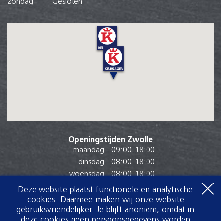
zondag
Gesloten
Openingstijden Zwolle
maandag
09:00
-
18:00
dinsdag
08:00
-
18:00
woensdag
08:00
-
18:00
donderdag
08:00
-
18:00
Deze website plaatst functionele en analytische
vrijdag
08:00
-
19:00
cookies. Daarmee maken wij onze website
gebruiksvriendelijker. Je blijft anoniem, omdat in
zaterdag
07:30
-
17:00
deze cookies geen persoonsgegevens worden