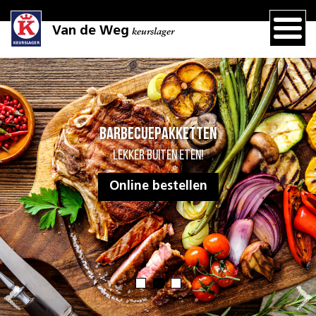
Van de Weg
keurslager
Barbecuepakketten
Lekker buiten eten!
Online bestellen