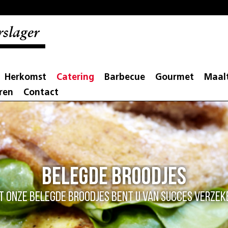
slager
Herkomst
Catering
Barbecue
Gourmet
Maalt
ren
Contact
Belegde broodjes
t onze belegde broodjes bent u van succes verzek