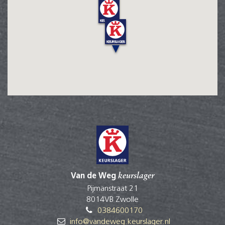
Van de Weg
keurslager
Pijmanstraat 21
8014VB Zwolle
0384600170
info@vandeweg.keurslager.nl