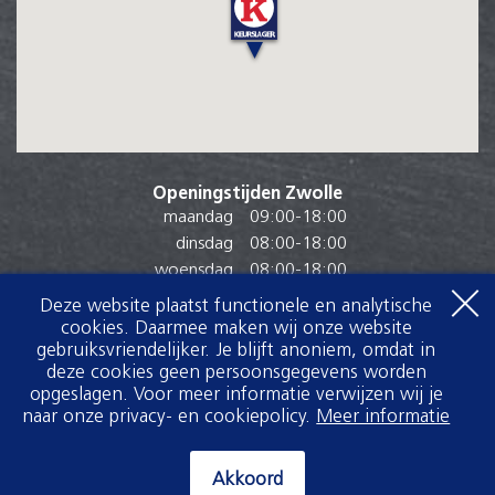
Openingstijden Zwolle
maandag
09:00
-
18:00
dinsdag
08:00
-
18:00
woensdag
08:00
-
18:00
donderdag
08:00
-
18:00
Deze website plaatst functionele en analytische
vrijdag
08:00
-
19:00
cookies. Daarmee maken wij onze website
gebruiksvriendelijker. Je blijft anoniem, omdat in
zaterdag
07:30
-
17:00
deze cookies geen persoonsgegevens worden
zondag
Gesloten
opgeslagen. Voor meer informatie verwijzen wij je
naar onze privacy- en cookiepolicy.
Meer informatie
Akkoord