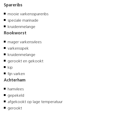
Spareribs
mooie varkensspareribs
speciale marinade
kruidenmelange
Rookworst
mager varkensvlees
varkensspek
kruidenmelange
gerookt en gekookt
kip
fijn varken
Achterham
hamvlees
gepekeld
afgekookt op lage temperatuur
gerookt