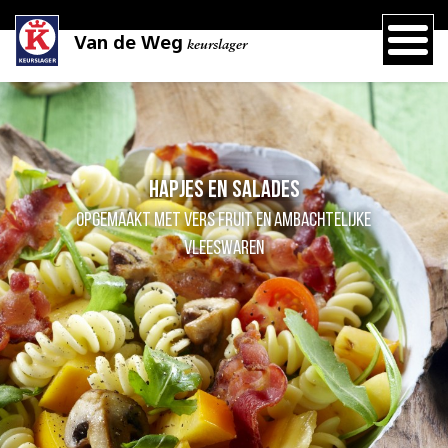
Van de Weg
keurslager
Hapjes en salades
opgemaakt met vers fruit en ambachtelijke
vleeswaren