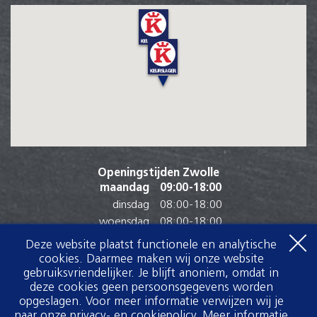
Openingstijden Zwolle
maandag
09:00
-
18:00
dinsdag
08:00
-
18:00
woensdag
08:00
-
18:00
donderdag
08:00
-
18:00
Deze website plaatst functionele en analytische
vrijdag
08:00
-
19:00
cookies. Daarmee maken wij onze website
gebruiksvriendelijker. Je blijft anoniem, omdat in
zaterdag
07:30
-
17:00
deze cookies geen persoonsgegevens worden
zondag
Gesloten
opgeslagen. Voor meer informatie verwijzen wij je
naar onze privacy- en cookiepolicy.
Meer informatie