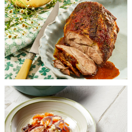
Schouder
Procureur
Hals
Rookworst
Buik
Saucijs
Buik
Schnitzel
Ham
Slavink
Buik
Sparerib
Karbonadestreng
Spekblokjes
Rugspek
Speklap
Buik
Varkensfilet
Karbonadestreng