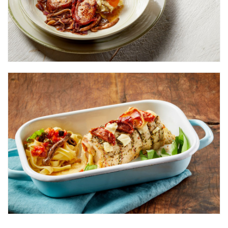
Varkenshaas
Varkenshaas
Varkenslap
Schouder
Varkensoester
Ham
Varkensrollade
Hals
Varkensrollade
Karbonadestreng
Wangetjes
Kop