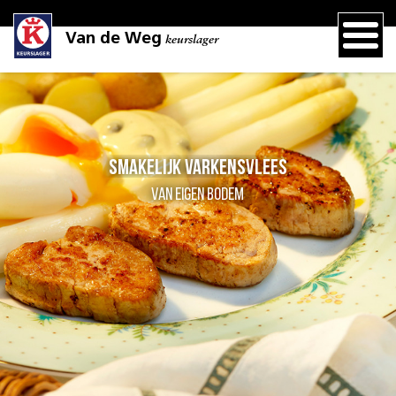
Van de Weg
keurslager
Smakelijk varkensvlees
van eigen bodem