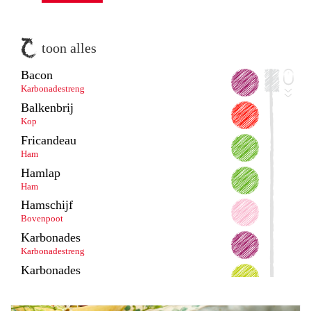
toon alles
Bacon
Karbonadestreng
Balkenbrij
Kop
Fricandeau
Ham
Hamlap
Ham
Hamschijf
Bovenpoot
Karbonades
Karbonadestreng
Karbonades
Hals
Nasi/bamivlees