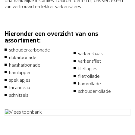
onafhankelijke instanties. Daarom bent u bij ons verzekerd
van vertrouwd en lekker varkensvlees.
Hieronder een overzicht van ons
assortiment:
schouderkarbonade
varkenshaas
ribkarbonade
varkensfilet
haaskarbonade
filetlapjes
hamlappen
filetrollade
speklapjes
hamrollade
fricandeau
schouderrollade
schnitzels