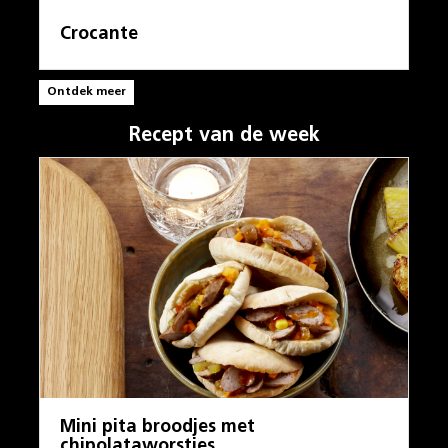
Crocante
Ontdek meer
Recept van de week
Mini pita broodjes met
chipolataworstjes