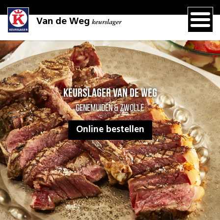
Van de Weg
keurslager
Keurslager Van de Weg
Genemuiden & Zwolle
Online bestellen