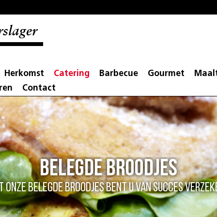
slager
Herkomst
Catering
Barbecue
Gourmet
Maalt
ren
Contact
Belegde broodjes
t onze belegde broodjes bent u van succes verzek