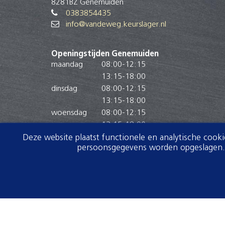
8281BZ Genemuiden
0383854435
info@vandeweg.keurslager.nl
Openingstijden Genemuiden
maandag
08:00
-
12:15
13:15
-
18:00
dinsdag
08:00
-
12:15
13:15
-
18:00
woensdag
08:00
-
12:15
13:15
-
18:00
donderdag
08:00
-
12:15
Deze website plaatst functionele en analytische cook
persoonsgegevens worden opgeslagen. V
13:15
-
18:00
vrijdag
08:00
-
20:00
zaterdag
08:00
-
15:00
zondag
Gesloten