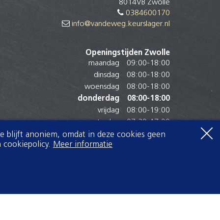
8014VB Zwolle
0384600170
info@vandeweg.keurslager.nl
Openingstijden Zwolle
maandag
09:00
-
18:00
dinsdag
08:00
-
18:00
woensdag
08:00
-
18:00
donderdag
08:00
-
18:00
vrijdag
08:00
-
19:00
zaterdag
07:30
-
17:00
zondag
Gesloten
Je blijft anoniem, omdat in deze cookies geen
 cookiepolicy.
Meer informatie